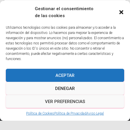
HERMANDADES Y COFRADÍAS
Gestionar el consentimiento
Hermandad de la Reconciliación
de las cookies
La Penitencial Hermandad Santísimo Cristo de la
Utilizamos tecnologías como las cookies para almacenar y/o acceder a la
Reconciliación y Nuestra Santísima Mater de Solata en
información del dispositivo. Lo hacemos para mejorar la experiencia de
navegación y para mostrar anuncios (no) personalizados. El consentimiento a
Elche es una importante cofradía que se dedica a la
estas tecnologías nos permitirá procesar datos como el comportamiento de
devoción y veneración de estas sagradas imágenes.
navegación o los ID's únicos en este sitio. No consentir o retirar el
consentimiento, puede afectar negativamente a ciertas características y
funciones.
ACEPTAR
POLÍTICA DE COOKIES
AVISO LEGAL
DENEGAR
POLÍTICA DE PRIVACIDAD
VER PREFERENCIAS
Hestia | Desarrollado por
ThemeIsle
Política de Cookies
Política de Privacidad
Aviso Legal
Aviso Legal
Política de Privacidad
Política de Cookies