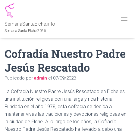
SemanaSantaElche.info
C
A
Semana Santa Elche 2026
M
B
I
Cofradía Nuestro Padre
A
R
Jesús Rescatado
M
O
D
Publicado por
admin
el
07/09/2023
O
D
La Cofradía Nuestro Padre Jesús Rescatado en Elche es
E
N
una institución religiosa con una larga y rica historia.
A
Fundada en el año 1978, esta cofradía se dedica a
V
mantener vivas las tradiciones y devociones religiosas en
E
G
la ciudad de Elche. A lo largo de los años, la Cofradía
A
Nuestro Padre Jesús Rescatado ha llevado a cabo una
C